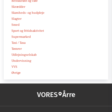
Restaurant og café
Skrædder
Skønheds- og hudpleje
Slagter
Smed
Sport og fritidsaktivitet
Supermarked
Taxi / Taxa
Tømrer
Udlejningselskab
Undervisning
VVS
Øvrige
VORES
Årre