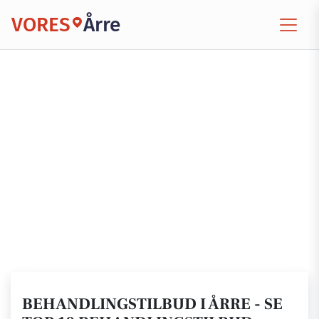
VORES
Årre
BEHANDLINGSTILBUD I ÅRRE - SE