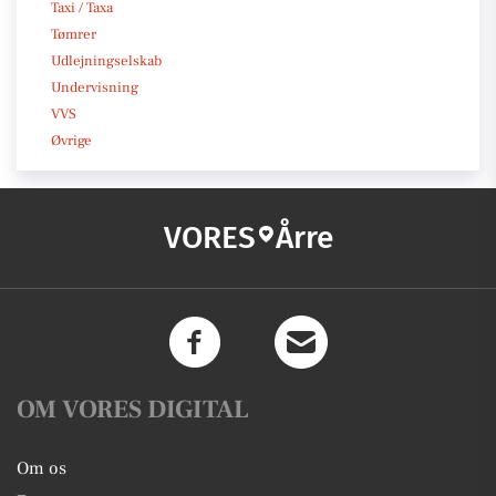
Taxi / Taxa
Tømrer
Udlejningselskab
Undervisning
VVS
Øvrige
VORES
Årre
OM VORES DIGITAL
Om os