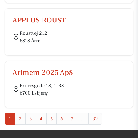
APPLUS ROUST
Roustvej 212
6818 Årre
Arimem 2025 ApS
Exnersgade 18, 1. 38
6700 Esbjerg
1
2
3
4
5
6
7
...
32