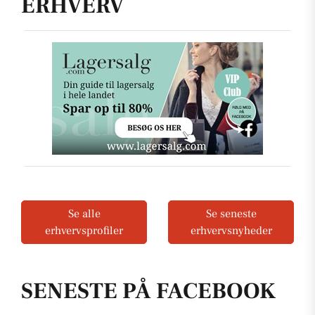
ERHVERV
Se alle
Se seneste
erhvervsprofiler
erhvervsnyheder
SENESTE PÅ FACEBOOK