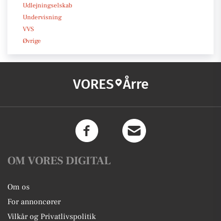
Udlejningselskab
Undervisning
VVS
Øvrige
VORES
Årre
OM VORES DIGITAL
Om os
For annoncører
Vilkår og Privatlivspolitik