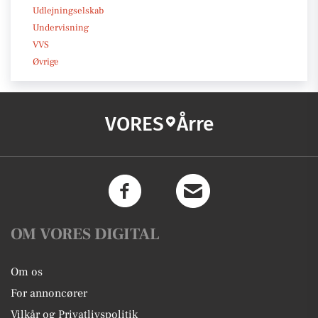
Udlejningselskab
Undervisning
VVS
Øvrige
VORES
Årre
OM VORES DIGITAL
Om os
For annoncører
Vilkår og Privatlivspolitik