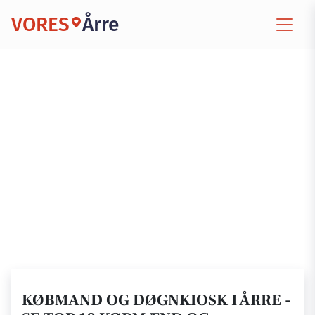
VORES
Årre
KØBMAND OG DØGNKIOSK I ÅRRE -