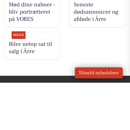
Mød dine naboer -
Seneste
bliv portrætteret
dødsannoncer og
på VORES
afdøde i Årre
BILER
Biler netop sat til
salg i Årre
Tilmeld nyhedsbrev
VORES
Årre