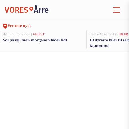
VORES
Årre
Seneste nyt ›
48 minutter siden |
VEJRET
05-08-2026 14:15 |
BILER
Sol på vej, men morgenen bider lidt
10 dyreste biler til s
Kommune