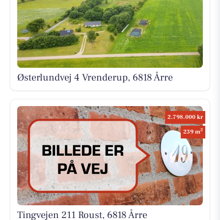
Østerlundvej 4 Vrenderup, 6818 Årre
2.798.000 kr
2
239 m
Tingvejen 211 Roust, 6818 Årre