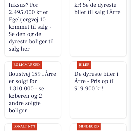
luksus? For
kr! Se de dyreste
2.495.000 kr er
biler til salg i Årre
Egebjergvej 10
kommet til salg -
Se den og de
dyreste boliger til
salg her
BOLIGMARKED
BILER
Roustvej 159 i Årre
De dyreste biler i
er solgt for
Årre - Pris op til
1.310.000 - se
919.900 kr!
køberen og 2
andre solgte
boliger
LOKALT NYT
MINDEORD