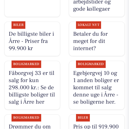
arbejdstider og
gode kollegaer
BILER
LOKALT NYT
De billigste biler i
Betaler du for
Årre - Priser fra
meget for dit
99.900 kr
internet?
BOLIGMARKED
BOLIGMARKED
Fåborgvej 33 er til
Egebjergvej 10 og
salg for kun
1 anden boliger er
298.000 kr.: Se de
kommet til salg
billigste boliger til
denne uge i Årre -
salg i Årre her
se boligerne her.
BOLIGMARKED
BILER
Drømmer du om
Pris op til 919.900