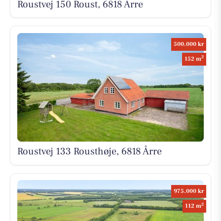
Roustvej 150 Roust, 6818 Årre
500.000 kr
2
152 m
Roustvej 133 Rousthøje, 6818 Årre
975.000 kr
2
112 m