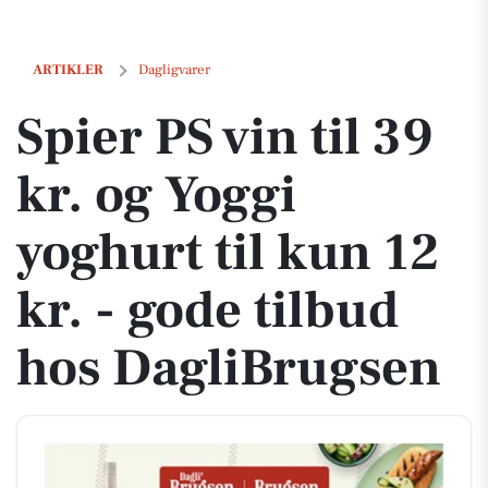
Spier PS vin til 39 kr. og Yoggi yoghurt til kun 12 kr. - gode tilbud h
ARTIKLER
Dagligvarer
Spier PS vin til 39
kr. og Yoggi
yoghurt til kun 12
kr. - gode tilbud
hos DagliBrugsen