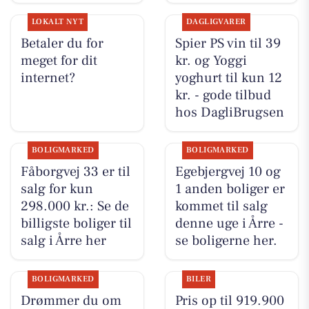
LOKALT NYT
DAGLIGVARER
Betaler du for
Spier PS vin til 39
meget for dit
kr. og Yoggi
internet?
yoghurt til kun 12
kr. - gode tilbud
hos DagliBrugsen
BOLIGMARKED
BOLIGMARKED
Fåborgvej 33 er til
Egebjergvej 10 og
salg for kun
1 anden boliger er
298.000 kr.: Se de
kommet til salg
billigste boliger til
denne uge i Årre -
salg i Årre her
se boligerne her.
BOLIGMARKED
BILER
Drømmer du om
Pris op til 919.900