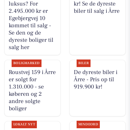
luksus? For
kr! Se de dyreste
2.495.000 kr er
biler til salg i Årre
Egebjergvej 10
kommet til salg -
Se den og de
dyreste boliger til
salg her
BOLIGMARKED
BILER
Roustvej 159 i Årre
De dyreste biler i
er solgt for
Årre - Pris op til
1.310.000 - se
919.900 kr!
køberen og 2
andre solgte
boliger
LOKALT NYT
MINDEORD