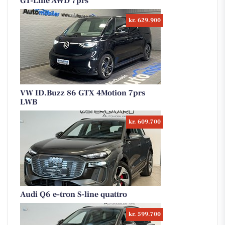
GT-Line AWD 7prs
kr. 629.900
VW ID.Buzz 86 GTX 4Motion 7prs
LWB
kr. 609.700
Audi Q6 e-tron S-line quattro
kr. 599.700