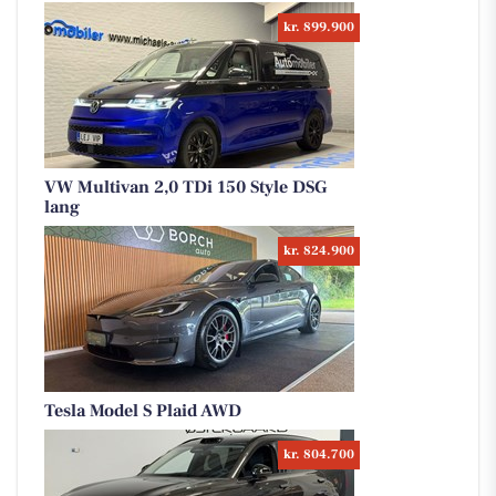
kr. 899.900
VW Multivan 2,0 TDi 150 Style DSG
lang
kr. 824.900
Tesla Model S Plaid AWD
kr. 804.700