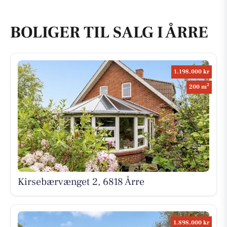
BOLIGER TIL SALG I ÅRRE
1.198.000 kr
2
200 m
Kirsebærvænget 2, 6818 Årre
1.898.000 kr