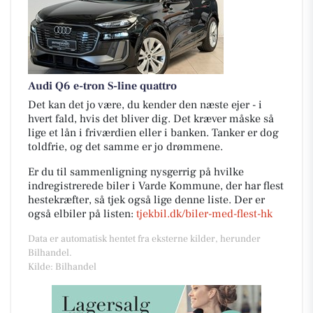
Audi Q6 e-tron S-line quattro
Det kan det jo være, du kender den næste ejer - i
hvert fald, hvis det bliver dig. Det kræver måske så
lige et lån i friværdien eller i banken. Tanker er dog
toldfrie, og det samme er jo drømmene.
Er du til sammenligning nysgerrig på hvilke
indregistrerede biler i Varde Kommune, der har flest
hestekræfter, så tjek også lige denne liste. Der er
også elbiler på listen:
tjekbil.dk/biler-med-flest-hk
Data er automatisk hentet fra eksterne kilder, herunder
Bilhandel.
Kilde: Bilhandel