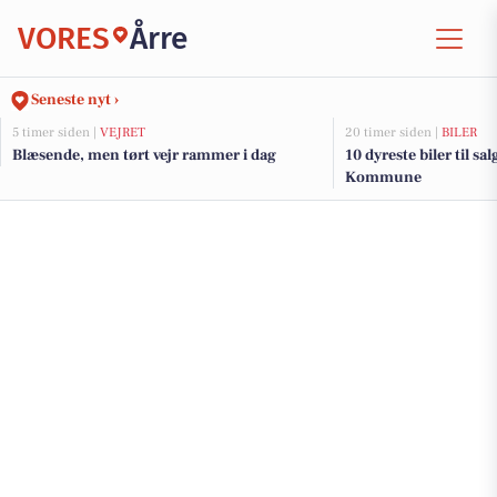
VORES
Årre
Seneste nyt ›
5 timer siden |
VEJRET
20 timer siden |
BILER
Blæsende, men tørt vejr rammer i dag
10 dyreste biler til s
Kommune