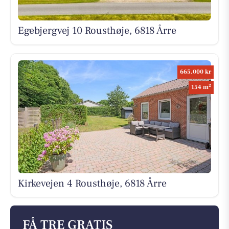
Egebjergvej 10 Rousthøje, 6818 Årre
665.000 kr
2
154 m
Kirkevejen 4 Rousthøje, 6818 Årre
FÅ TRE GRATIS