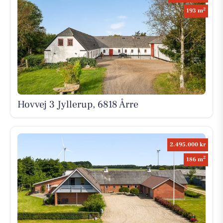
2
193 m
Hovvej 3 Jyllerup, 6818 Årre
2.495.000 kr
2
186 m