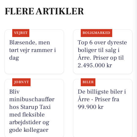
FLERE ARTIKLER
VEJRET
BOLIGMARKED
Blæsende, men
Top 6 over dyreste
tørt vejr rammer i
boliger til salg i
dag
Årre. Priser op til
2.495.000 kr
JOBNYT
BILER
Bliv
De billigste biler i
minibuschauffør
Årre - Priser fra
hos Starup Taxi
99.900 kr
med fleksible
arbejdstider og
gode kollegaer