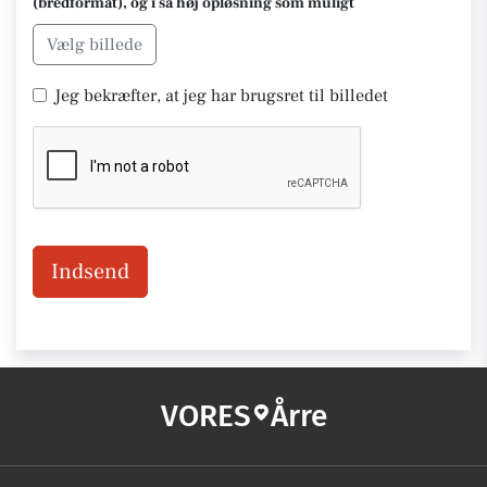
(bredformat), og i så høj opløsning som muligt
Vælg billede
Jeg bekræfter, at jeg har brugsret til billedet
Indsend
VORES
Årre