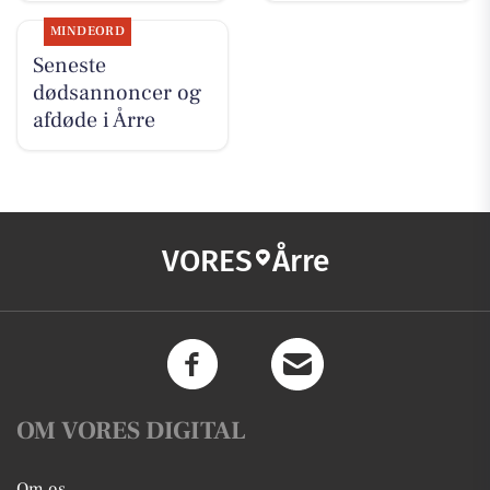
MINDEORD
Seneste
dødsannoncer og
afdøde i Årre
VORES
Årre
OM VORES DIGITAL
Om os