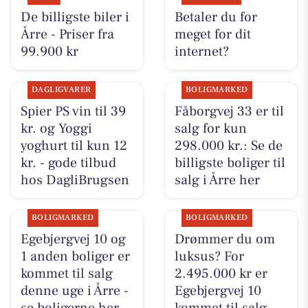
De billigste biler i
Betaler du for
Årre - Priser fra
meget for dit
99.900 kr
internet?
DAGLIGVARER
BOLIGMARKED
Spier PS vin til 39
Fåborgvej 33 er til
kr. og Yoggi
salg for kun
yoghurt til kun 12
298.000 kr.: Se de
kr. - gode tilbud
billigste boliger til
hos DagliBrugsen
salg i Årre her
BOLIGMARKED
BOLIGMARKED
Egebjergvej 10 og
Drømmer du om
1 anden boliger er
luksus? For
kommet til salg
2.495.000 kr er
denne uge i Årre -
Egebjergvej 10
se boligerne her.
kommet til salg -