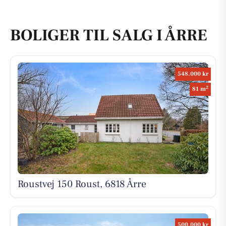
BOLIGER TIL SALG I ÅRRE
548.000 kr
2
81 m
Roustvej 150 Roust, 6818 Årre
500.000 kr