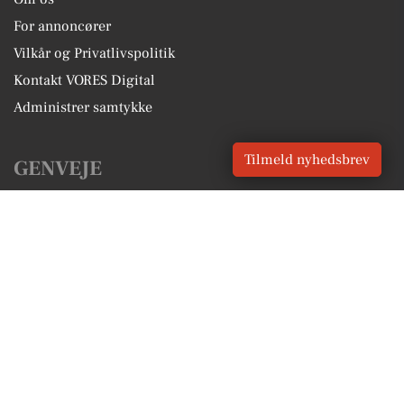
For annoncører
Vilkår og Privatlivspolitik
Kontakt VORES Digital
Administrer samtykke
Tilmeld nyhedsbrev
GENVEJE
Seneste nyt fra Årre
Vores lokale erhverv
Kalenderen for Årre
Fakta om Årre
Erhvervsartikler
Varde Kommune
Få en gratis salgsvurdering