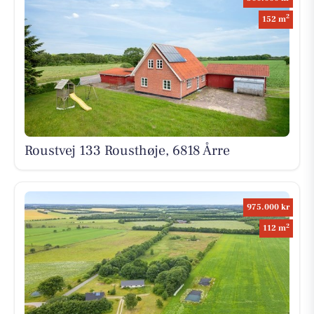
2
152 m
Roustvej 133 Rousthøje, 6818 Årre
975.000 kr
2
112 m