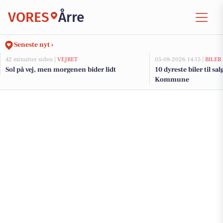
VORES
Årre
Seneste nyt ›
42 minutter siden |
VEJRET
05-08-2026 14:15 |
BILER
Sol på vej, men morgenen bider lidt
10 dyreste biler til s
Kommune