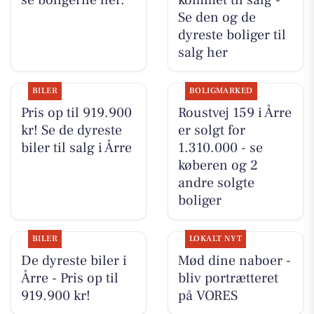
Se den og de
dyreste boliger til
salg her
BILER
BOLIGMARKED
Pris op til 919.900
Roustvej 159 i Årre
kr! Se de dyreste
er solgt for
biler til salg i Årre
1.310.000 - se
køberen og 2
andre solgte
boliger
BILER
LOKALT NYT
De dyreste biler i
Mød dine naboer -
Årre - Pris op til
bliv portrætteret
919.900 kr!
på VORES