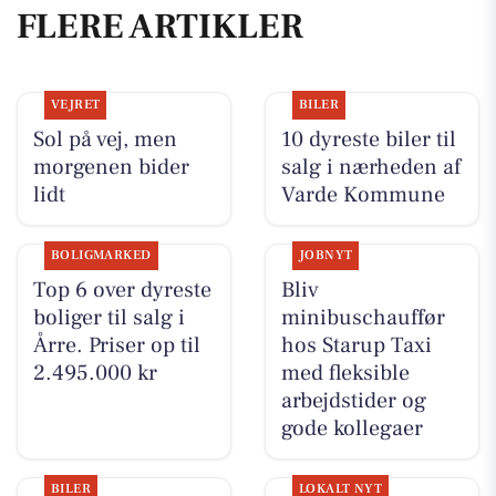
FLERE ARTIKLER
VEJRET
BILER
Sol på vej, men
10 dyreste biler til
morgenen bider
salg i nærheden af
lidt
Varde Kommune
BOLIGMARKED
JOBNYT
Top 6 over dyreste
Bliv
boliger til salg i
minibuschauffør
Årre. Priser op til
hos Starup Taxi
2.495.000 kr
med fleksible
arbejdstider og
gode kollegaer
BILER
LOKALT NYT