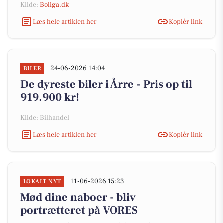
Kilde:
Boliga.dk
Læs hele artiklen her
Kopiér link
24-06-2026 14:04
BILER
De dyreste biler i Årre - Pris op til
919.900 kr!
Kilde: Bilhandel
Læs hele artiklen her
Kopiér link
11-06-2026 15:23
LOKALT NYT
Mød dine naboer - bliv
portrætteret på VORES