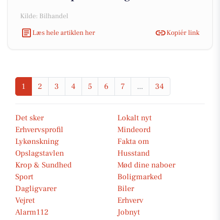
Kilde: Bilhandel
Læs hele artiklen her
Kopiér link
1
2
3
4
5
6
7
...
34
Det sker
Lokalt nyt
Erhvervsprofil
Mindeord
Lykønskning
Fakta om
Opslagstavlen
Husstand
Krop & Sundhed
Mød dine naboer
Sport
Boligmarked
Dagligvarer
Biler
Vejret
Erhverv
Alarm112
Jobnyt