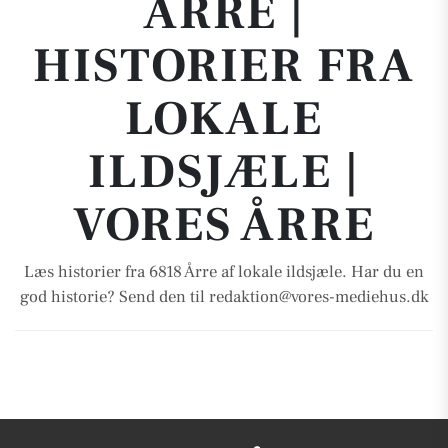
ÅRRE |
HISTORIER FRA
LOKALE
ILDSJÆLE |
VORES ÅRRE
Læs historier fra 6818 Årre af lokale ildsjæle. Har du en
god historie? Send den til redaktion@vores-mediehus.dk