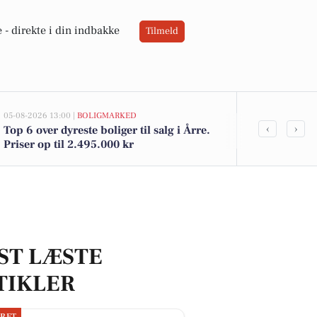
 -
direkte i din indbakke
Tilmeld
05-08-2026 13:00 |
BOLIGMARKED
05-08-2026 12:58
‹
›
Top 6 over dyreste boliger til salg i Årre.
De billigste 
Priser op til 2.495.000 kr
kr
ST LÆSTE
TIKLER
JRET