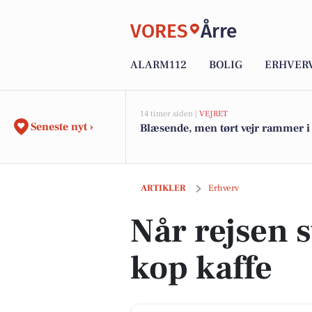
VORES
Årre
ALARM112
BOLIG
ERHVER
14 timer siden |
VEJRET
Seneste nyt ›
Blæsende, men tørt vejr rammer i
Når rejsen starter med en kop kaffe
ARTIKLER
Erhverv
Når rejsen 
kop kaffe