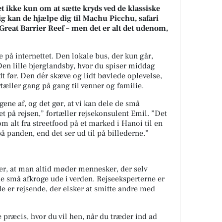
 ikke kun om at sætte kryds ved de klassiske
lig kan de hjælpe dig til Machu Picchu, safari
Great Barrier Reef – men det er alt det udenom,
 på internettet. Den lokale bus, der kun går,
Den lille bjerglandsby, hvor du spiser middag
t før. Den dér skæve og lidt bøvlede oplevelse,
tæller gang på gang til venner og familie.
ingene af, og det gør, at vi kan dele de små
et på rejsen,” fortæller rejsekonsulent Emil. ”Det
om alt fra streetfood på et marked i Hanoi til en
å panden, end det ser ud til på billederne.”
er, at man altid møder mennesker, der selv
de små afkroge ude i verden. Rejseeksperterne er
de er rejsende, der elsker at smitte andre med
 præcis, hvor du vil hen, når du træder ind ad