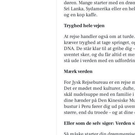
døren. Mange starter med en drø
Sri Lanka, Sydamerika eller en hel
og en kop kaffe.
Tryghed hele vejen
At rejse handler også om at turde.
kræver tryghed at tage springet, 
DNA. De står klar til at gribe dig
uventet sker, og du får altid et me
stå ude i verden med en udfordrin
Mærk verden
For Jysk Rejsebureau er en rejse 
Det er mødet med kulturer, dufte
skål nudelsuppe med en familie i
dine hænder på Den Kinesiske Mur,
bustur i Peru fører dig ud på uven
større, end du troede – og at dine
Eller som de selv siger: Verden 
Så måske starter din drømmerejse