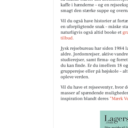
kaffe i hænderne – og en rejseeksp
smagt den stærke suppe og overna
Vil du også have historier at fortæ
en uforpligtende snak – måske sta
naturligvis også altid booke et
gr
tilbud.
Jysk rejsebureau har siden 1984 la
aldre. Jordomrejser, aktive vandr
studierejser, samt firma- og forre
du kan finde. Er du imellem 18 o
grupperejse eller på højskole – alt
opleve verden.
Vil du have et rejseeventyr, hvor d
masser af spændende muligheder m
inspiration blandt deres
”Mærk Ver