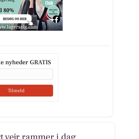
le nyheder GRATIS
Tilmeld
t vejr rammer i dag