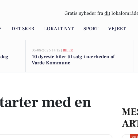
Gratis nyheder fra
dit
lokalområde
V
DET SKER
LOKALT NYT
SPORT
VEJRET
05-08-2026 14:15 |
BILER
 dag
10 dyreste biler til salg i nærheden af
Varde Kommune
starter med en
ME
AR
VE