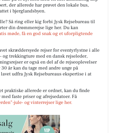
ert, der allerede har prøvet den lokale bus,
ttet i bjerglandsbyen.
lle? Så ring eller kig forbi Jysk Rejsebureau til
rter din drømmerejse lige her. Du kan
atis møde, få en god snak og et uforpligtende
vet skræddersyede rejser for eventyrlystne i alle
e- og trekkingture med en dansk rejseleder,
tningsrejser er også en del af de rejseoplevelser
g 30 år kan du tage med andre unge på
 lavet udfra Jysk Rejsebureaus ekspertise i at
et praktiske allerede er ordnet, kan du finde
ed faste priser og afrejsedatoer. Få
den”-jule- og vinterrejser lige her.