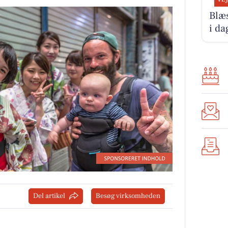
Blæ
i da
Del artikel
Besøg virksomheden