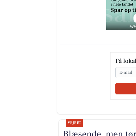
Få loka
Email
VEJRET
Blæsende, men tør