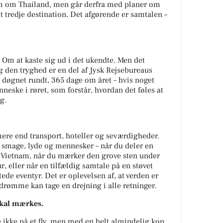
m om Thailand, men går derfra med planer om
t tredje destination. Det afgørende er samtalen –
 Om at kaste sig ud i det ukendte. Men det
og den tryghed er en del af Jysk Rejsebureaus
 – døgnet rundt, 365 dage om året – hvis noget
nneske i røret, som forstår, hvordan det føles at
g.
mere end transport, hoteller og seværdigheder.
, smage, lyde og mennesker – når du deler en
 Vietnam, når du mærker den grove sten under
 eller når en tilfældig samtale på en støvet
tede eventyr. Det er oplevelsen af, at verden er
 drømme kan tage en drejning i alle retninger.
skal mærkes.
 ikke på et fly, men med en helt almindelig kop