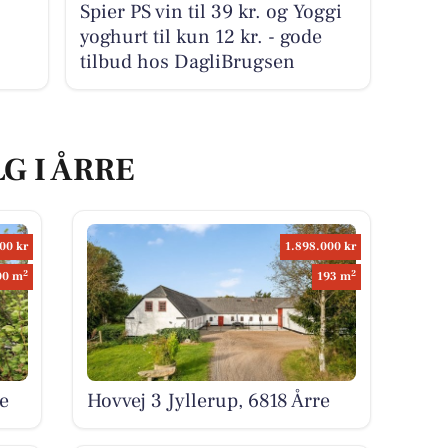
Spier PS vin til 39 kr. og Yoggi
yoghurt til kun 12 kr. - gode
tilbud hos DagliBrugsen
G I ÅRRE
00 kr
1.898.000 kr
2
2
00 m
193 m
e
Hovvej 3 Jyllerup, 6818 Årre