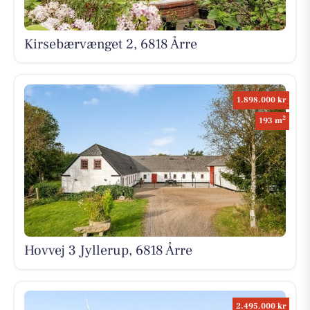
Kirsebærvænget 2, 6818 Årre
1.898.000 kr
2
193 m
Hovvej 3 Jyllerup, 6818 Årre
2.495.000 kr