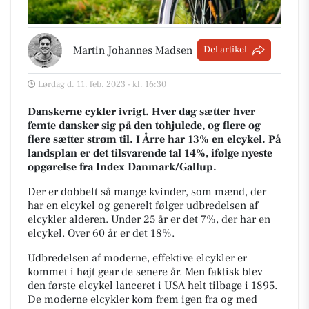
Martin Johannes Madsen
Del artikel
Lørdag d. 11. feb. 2023 - kl. 16:30
Danskerne cykler ivrigt. Hver dag sætter hver
femte dansker sig på den tohjulede, og flere og
flere sætter strøm til. I Årre har 13% en elcykel. På
landsplan er det tilsvarende tal 14%, ifølge nyeste
opgørelse fra Index Danmark/Gallup.
Der er dobbelt så mange kvinder, som mænd, der
har en elcykel og generelt følger udbredelsen af
elcykler alderen. Under 25 år er det 7%, der har en
elcykel. Over 60 år er det 18%.
Udbredelsen af moderne, effektive elcykler er
kommet i højt gear de senere år. Men faktisk blev
den første elcykel lanceret i USA helt tilbage i 1895.
De moderne elcykler kom frem igen fra og med