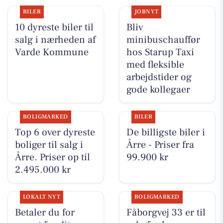
BILER
JOBNYT
10 dyreste biler til
Bliv
salg i nærheden af
minibuschauffør
Varde Kommune
hos Starup Taxi
med fleksible
arbejdstider og
gode kollegaer
BOLIGMARKED
BILER
Top 6 over dyreste
De billigste biler i
boliger til salg i
Årre - Priser fra
Årre. Priser op til
99.900 kr
2.495.000 kr
LOKALT NYT
BOLIGMARKED
Betaler du for
Fåborgvej 33 er til