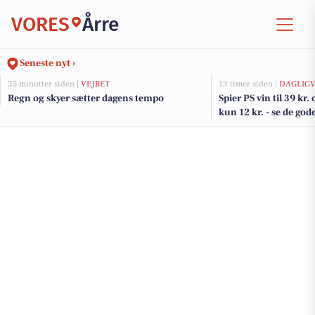
VORES
Årre
Seneste nyt ›
35 minutter siden |
VEJRET
13 timer siden |
DAGLIGV
Regn og skyer sætter dagens tempo
Spier PS vin til 39 kr.
kun 12 kr. - se de god
DagliBrugsen