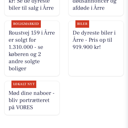
kr! Se de dyreste
dødsannoncer og
biler til salg i Årre
afdøde i Årre
BOLIGMARKED
BILER
Roustvej 159 i Årre
De dyreste biler i
er solgt for
Årre - Pris op til
1.310.000 - se
919.900 kr!
køberen og 2
andre solgte
boliger
LOKALT NYT
Mød dine naboer -
bliv portrætteret
på VORES