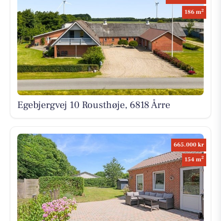
2
186 m
Egebjergvej 10 Rousthøje, 6818 Årre
665.000 kr
2
154 m