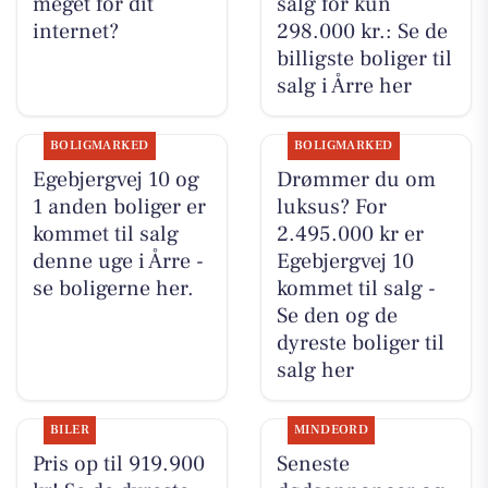
meget for dit
salg for kun
internet?
298.000 kr.: Se de
billigste boliger til
salg i Årre her
BOLIGMARKED
BOLIGMARKED
Egebjergvej 10 og
Drømmer du om
1 anden boliger er
luksus? For
kommet til salg
2.495.000 kr er
denne uge i Årre -
Egebjergvej 10
se boligerne her.
kommet til salg -
Se den og de
dyreste boliger til
salg her
BILER
MINDEORD
Pris op til 919.900
Seneste