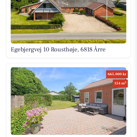
Egebjergvej 10 Rousthøje, 6818 Årre
665.000 kr
2
154 m