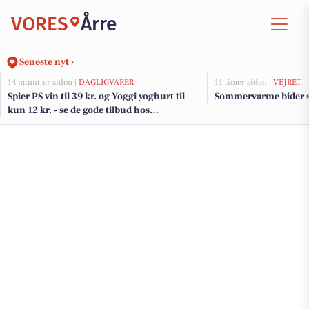
VORES
Årre
Seneste nyt ›
14 minutter siden |
DAGLIGVARER
11 timer siden |
VEJRET
Spier PS vin til 39 kr. og Yoggi yoghurt til
Sommervarme bider si
kun 12 kr. - se de gode tilbud hos
DagliBrugsen