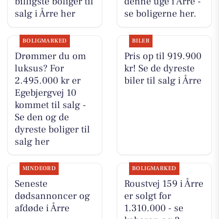
billigste boliger til
denne uge i Årre -
salg i Årre her
se boligerne her.
BOLIGMARKED
BILER
Drømmer du om
Pris op til 919.900
luksus? For
kr! Se de dyreste
2.495.000 kr er
biler til salg i Årre
Egebjergvej 10
kommet til salg -
Se den og de
dyreste boliger til
salg her
MINDEORD
BOLIGMARKED
Seneste
Roustvej 159 i Årre
dødsannoncer og
er solgt for
afdøde i Årre
1.310.000 - se