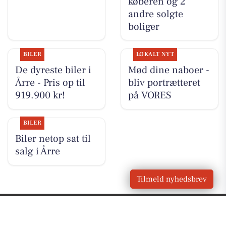
køberen og 2
andre solgte
boliger
BILER
LOKALT NYT
De dyreste biler i
Mød dine naboer -
Årre - Pris op til
bliv portrætteret
919.900 kr!
på VORES
BILER
Biler netop sat til
salg i Årre
Tilmeld nyhedsbrev
VORES
Årre