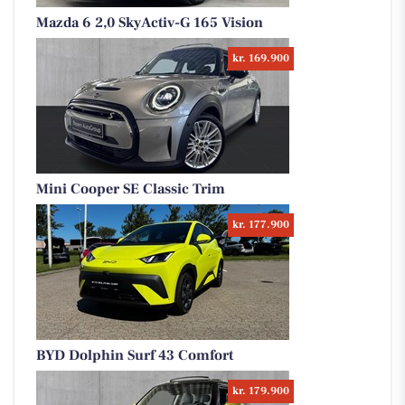
Mazda 6 2,0 SkyActiv-G 165 Vision
kr. 169.900
Mini Cooper SE Classic Trim
kr. 177.900
BYD Dolphin Surf 43 Comfort
kr. 179.900