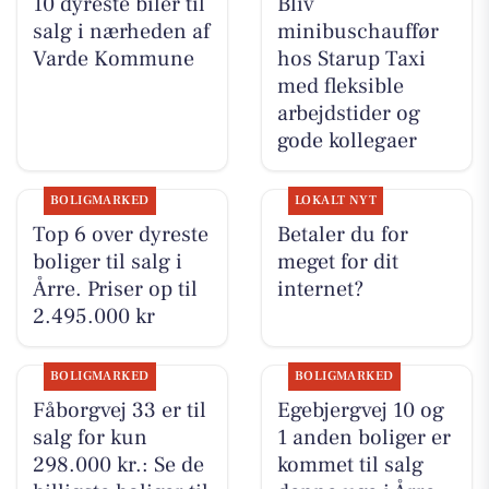
10 dyreste biler til
Bliv
salg i nærheden af
minibuschauffør
Varde Kommune
hos Starup Taxi
med fleksible
arbejdstider og
gode kollegaer
BOLIGMARKED
LOKALT NYT
Top 6 over dyreste
Betaler du for
boliger til salg i
meget for dit
Årre. Priser op til
internet?
2.495.000 kr
BOLIGMARKED
BOLIGMARKED
Fåborgvej 33 er til
Egebjergvej 10 og
salg for kun
1 anden boliger er
298.000 kr.: Se de
kommet til salg