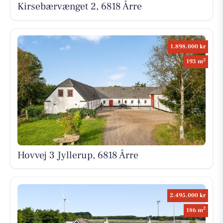
Kirsebærvænget 2, 6818 Årre
1.898.000 kr
2
193 m
Hovvej 3 Jyllerup, 6818 Årre
2.495.000 kr
2
186 m